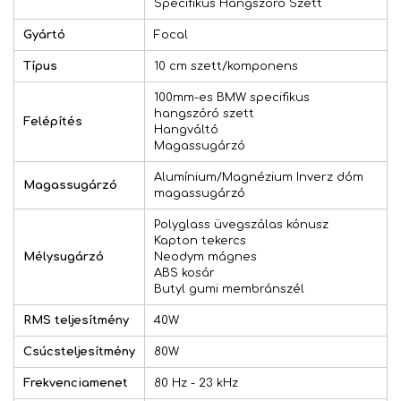
Specifikus Hangszóró Szett
Gyártó
Focal
Típus
10 cm szett/komponens
100mm-es BMW specifikus
hangszóró szett
Felépítés
Hangváltó
Magassugárzó
Alumínium/Magnézium Inverz dóm
Magassugárzó
magassugárzó
Polyglass üvegszálas kónusz
Kapton tekercs
Mélysugárzó
Neodym mágnes
ABS kosár
Butyl gumi membránszél
RMS teljesítmény
40W
Csúcsteljesítmény
80W
Frekvenciamenet
80 Hz - 23 kHz