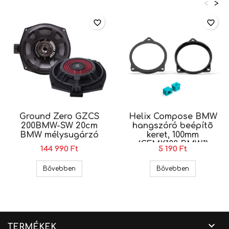
<
>
favorite_border
favorite_border
Ground Zero GZCS
Helix Compose BMW
200BMW-SW 20cm
hangszóró beépítõ
BMW mélysugárzó
keret, 100mm
(CFMK100 BMW.1)
144 990 Ft
5 190 Ft
Ground Zero GZCS 200BMW-SW 20cm BMW mé
Helix Compo
Bővebben
Bővebben

TERMÉKEK