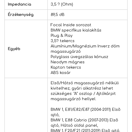
Impedancia
3,5 ? (Ohm)
Érzékenység
89,5 dB
Focal Inside sorozat
BMW specifikus kialakítás
Plug & Play
3,5? tekercs
Alumínium/Magnézium Inverz dóm
Egyéb
magassugárzó
Polyglass üvegszálas kónusz
Neodym mágnes
Kapton tekercs
ABS kosár
Elsõ/Hátsó magassugárzó nélküli
kivitelhez, gyári alkatrész lehet
szükséges: "A" oszlop / Ajtókárpit
magassugárzó hellyel.
BMW 1, E81/E82/E87 (2004-2011) Elsõ
ajtó,
BMW 1, E88 Cabrio (2007-2013) Elsõ
ajtó, Hátsó oldal panel,
BMW 1, F20/F21 (2011-2019) Elsõ ajtó,