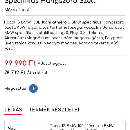
Specifikus Hangszóró Szett
Márka
Focal
Focal IS BMW 100L 10cm átmérõjû BMW specifikus Hangszóró
Szett, 40W folyamatos terhelhetõségû. Focal Inside sorozat:
BMW specifikus kialakítás, Plug & Play, 3,5? tekercs,
Alumínium/Magnézium Inverz dóm magassugárzó, Polyglass
üvegszálas kónusz, Neodym mágnes, Kapton tekercs, ABS
kosár.
99 990 Ft
Adóval együtt
78 732 Ft
Áfa nélkül
Megosztás
Megosztás
LEÍRÁS
TERMÉK RÉSZLETEI
Focal IS BMW 100L 10cm-es BMW
Név