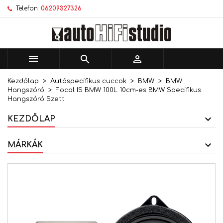
Telefon:
06209327326
×
×
×
Kívánságlistáim
Kívánságlista létrehozása
Bejelentkezés
add_circle_outline
Új lista létrehozása
Be kell jelentkezned a termékek kívánságlistába
Kívánságlista neve
történő mentéséhez.



Kezdőlap
Autóspecifikus cuccok
BMW
BMW
Mégsem
Bejelentkezés
Hangszóró
Focal IS BMW 100L 10cm-es BMW Specifikus
Mégsem
Kívánságlista létrehozása
Hangszóró Szett
KEZDŐLAP
MÁRKÁK