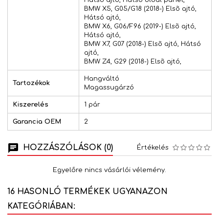
Hátsó ajtó, Hátsó oldal panel,
BMW X5, G05/G18 (2018-) Elsõ ajtó,
Hátsó ajtó,
BMW X6, G06/F96 (2019-) Elsõ ajtó,
Hátsó ajtó,
BMW X7, G07 (2018-) Elsõ ajtó, Hátsó
ajtó,
BMW Z4, G29 (2018-) Elsõ ajtó,
Hangváltó
Tartozékok
Magassugárzó
Kiszerelés
1 pár
Garancia OEM
2
HOZZÁSZÓLÁSOK (0)
Értékelés
Egyelőre nincs vásárlói vélemény.
16 HASONLÓ TERMÉKEK UGYANAZON
KATEGÓRIÁBAN: