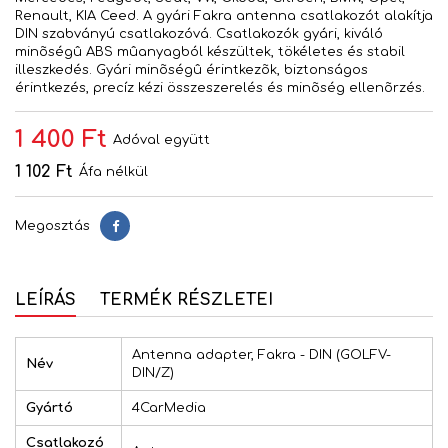
Renault, KIA Ceed. A gyári Fakra antenna csatlakozót alakítja
DIN szabványú csatlakozóvá. Csatlakozók gyári, kiváló
minõségû ABS mûanyagból készültek, tökéletes és stabil
illeszkedés. Gyári minõségû érintkezõk, biztonságos
érintkezés, precíz kézi összeszerelés és minõség ellenõrzés.
1 400 Ft
Adóval együtt
1 102 Ft
Áfa nélkül
Megosztás
Megosztás
LEÍRÁS
TERMÉK RÉSZLETEI
Antenna adapter, Fakra - DIN (GOLFV-
Név
DIN/Z)
Gyártó
4CarMedia
Csatlakozó