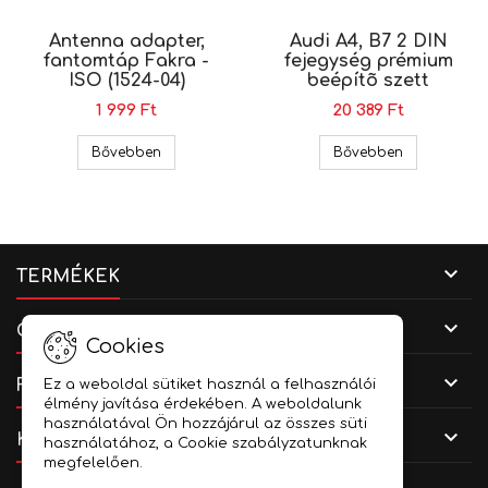
Antenna adapter,
Audi A4, B7 2 DIN
fantomtáp Fakra -
fejegység prémium
ISO (1524-04)
beépítõ szett
1 999 Ft
20 389 Ft
Antenna adapter, fantomtáp Fakra - ISO (1524-
Audi A4, B7 
Bővebben
Bővebben

TERMÉKEK

CÉGADATOK
Cookies

FIÓKOD
Ez a weboldal sütiket használ a felhasználói
élmény javítása érdekében. A weboldalunk
használatával Ön hozzájárul az összes süti

KAPCSOLAT
használatához, a Cookie szabályzatunknak
megfelelően.