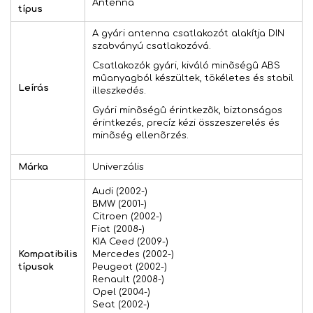
Antenna
típus
A gyári antenna csatlakozót alakítja DIN
szabványú csatlakozóvá.
Csatlakozók gyári, kiváló minõségû ABS
mûanyagból készültek, tökéletes és stabil
Leírás
illeszkedés.
Gyári minõségû érintkezõk, biztonságos
érintkezés, precíz kézi összeszerelés és
minõség ellenõrzés.
Márka
Univerzális
Audi (2002-)
BMW (2001-)
Citroen (2002-)
Fiat (2008-)
KIA Ceed (2009-)
Kompatibilis
Mercedes (2002-)
típusok
Peugeot (2002-)
Renault (2008-)
Opel (2004-)
Seat (2002-)