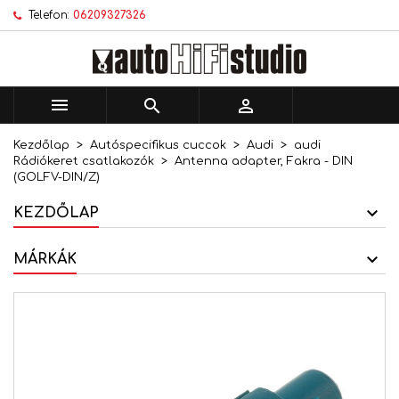
Telefon:
06209327326
×
×
×
Kívánságlistáim
Kívánságlista létrehozása
Bejelentkezés
add_circle_outline
Új lista létrehozása
Be kell jelentkezned a termékek kívánságlistába
Kívánságlista neve
történő mentéséhez.



Kezdőlap
Autóspecifikus cuccok
Audi
audi
Mégsem
Bejelentkezés
Rádiókeret csatlakozók
Antenna adapter, Fakra - DIN
Mégsem
Kívánságlista létrehozása
(GOLFV-DIN/Z)
KEZDŐLAP
MÁRKÁK