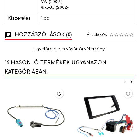
VW (2002-)
©koda (2002-)
Kiszerelés
1 db
HOZZÁSZÓLÁSOK (0)
Értékelés
Egyelőre nincs vásárlói vélemény.
16 HASONLÓ TERMÉKEK UGYANAZON
KATEGÓRIÁBAN:
<
>
favorite_border
favorite_border