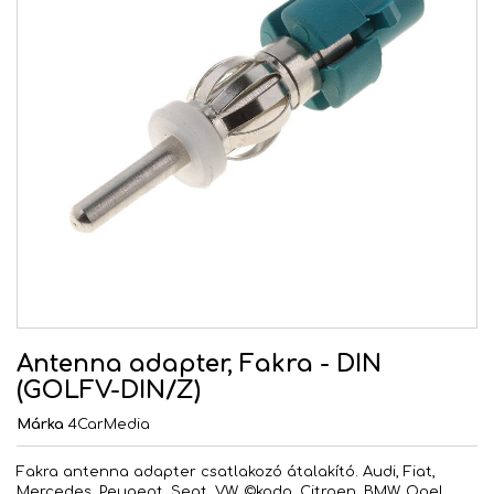
Antenna adapter, Fakra - DIN
(GOLFV-DIN/Z)
Márka
4CarMedia
Fakra antenna adapter csatlakozó átalakító. Audi, Fiat,
Mercedes, Peugeot, Seat, VW, ©koda, Citroen, BMW, Opel,