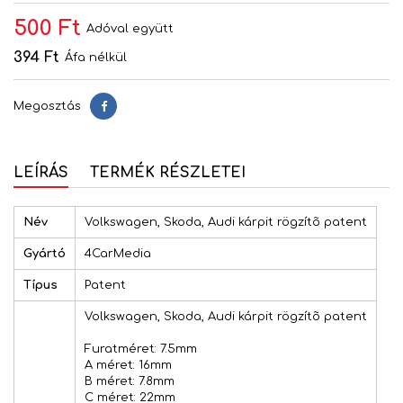
500 Ft
Adóval együtt
394 Ft
Áfa nélkül
Megosztás
Megosztás
LEÍRÁS
TERMÉK RÉSZLETEI
Név
Volkswagen, Skoda, Audi kárpit rögzítõ patent
Gyártó
4CarMedia
Típus
Patent
Volkswagen, Skoda, Audi kárpit rögzítõ patent
Furatméret: 7.5mm
A méret: 16mm
B méret: 7.8mm
C méret: 22mm