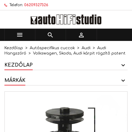
Telefon:
06209327326
×
×
×
Kívánságlistáim
Kívánságlista létrehozása
Bejelentkezés
add_circle_outline
Új lista létrehozása
Be kell jelentkezned a termékek kívánságlistába
Kívánságlista neve
történő mentéséhez.



Kezdőlap
Autóspecifikus cuccok
Audi
Audi
Mégsem
Bejelentkezés
Hangszóró
Volkswagen, Skoda, Audi kárpit rögzítõ patent
Mégsem
Kívánságlista létrehozása
KEZDŐLAP
MÁRKÁK