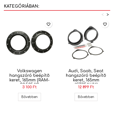
KATEGÓRIÁBAN:
<
>
favorite_border
favorite_border
Volkswagen
Audi, Saab, Seat
hangszóró beépítõ
hangszóró beépítõ
keret, 165mm (RAM-
keret, 165mm
20.505/K)
(CT25AU16)
3 100 Ft
12 899 Ft
Volkswagen hangszóró beépítõ keret, 165mm (R
Audi, Saab,
Bővebben
Bővebben