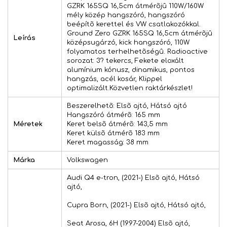
GZRK 165SQ 16,5cm átmérõjû 110W/160W
mély közép hangszóró, hangszóró
beépítõ kerettel és VW csatlakozókkal.
Ground Zero GZRK 165SQ 16,5cm átmérõjû
Leírás
középsugárzó, kick hangszóró, 110W
folyamatos terhelhetõségû. Radioactive
sorozat: 3? tekercs, Fekete eloxált
alumínium kónusz, dinamikus, pontos
hangzás, acél kosár, Klippel
optimalizált.Közvetlen raktárkészlet!
Beszerelhetõ: Elsõ ajtó, Hátsó ajtó
Hangszóró átmérõ: 165 mm
Méretek
Keret belsõ átmérõ: 143,5 mm
Keret külsõ átmérõ 183 mm
Keret magasság: 38 mm
Márka
Volkswagen
Audi Q4 e-tron, (2021-) Elsõ ajtó, Hátsó
ajtó,
Cupra Born, (2021-) Elsõ ajtó, Hátsó ajtó,
Seat Arosa, 6H (1997-2004) Elsõ ajtó,