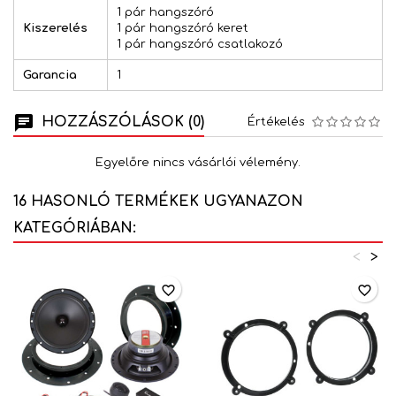
1 pár hangszóró
Kiszerelés
1 pár hangszóró keret
1 pár hangszóró csatlakozó
Garancia
1
HOZZÁSZÓLÁSOK (0)
Értékelés
Egyelőre nincs vásárlói vélemény.
16 HASONLÓ TERMÉKEK UGYANAZON
KATEGÓRIÁBAN:
<
>
favorite_border
favorite_border