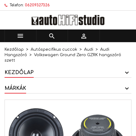
Telefon:
06209327326
×
×
×
Kívánságlistáim
Kívánságlista létrehozása
Bejelentkezés
add_circle_outline
Új lista létrehozása
Be kell jelentkezned a termékek kívánságlistába
Kívánságlista neve
történő mentéséhez.



Kezdőlap
Autóspecifikus cuccok
Audi
Audi
Mégsem
Bejelentkezés
Hangszóró
Volkswagen Ground Zero GZRK hangszóró
Mégsem
Kívánságlista létrehozása
szett
KEZDŐLAP
MÁRKÁK