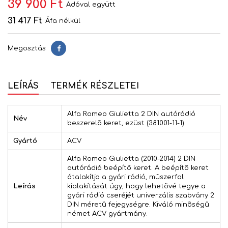
39 900 Ft
Adóval együtt
31 417 Ft
Áfa nélkül
Megosztás
Megosztás
LEÍRÁS
TERMÉK RÉSZLETEI
Alfa Romeo Giulietta 2 DIN autórádió
Név
beszerelõ keret, ezüst (381001-11-1)
Gyártó
ACV
Alfa Romeo Giulietta (2010-2014) 2 DIN
autórádió beépítõ keret. A beépítõ keret
átalakítja a gyári rádió, mûszerfal
Leírás
kialakítását úgy, hogy lehetõvé tegye a
gyári rádió cseréjét univerzális szabvány 2
DIN méretû fejegységre. Kiváló minõségû
német ACV gyártmány.