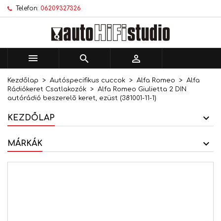
Telefon:
06209327326
×
×
×
Kívánságlistáim
Kívánságlista létrehozása
Bejelentkezés
add_circle_outline
Új lista létrehozása
Be kell jelentkezned a termékek kívánságlistába
Kívánságlista neve
történő mentéséhez.



Kezdőlap
Autóspecifikus cuccok
Alfa Romeo
Alfa
Mégsem
Bejelentkezés
Rádiókeret Csatlakozók
Alfa Romeo Giulietta 2 DIN
Mégsem
Kívánságlista létrehozása
autórádió beszerelõ keret, ezüst (381001-11-1)
KEZDŐLAP
MÁRKÁK