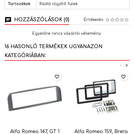
Tartozékok
Rádió rögzítõ fülek
HOZZÁSZÓLÁSOK (0)
Értékelés
Egyelőre nincs vásárlói vélemény.
16 HASONLÓ TERMÉKEK UGYANAZON
KATEGÓRIÁBAN:
<
>
favorite_border
favorite_border
Alfa Romeo 147, GT 1
Alfa Romeo 159, Brera