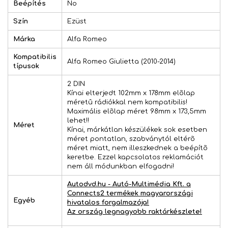
Beépítés
No
Szín
Ezüst
Márka
Alfa Romeo
Kompatibilis
Alfa Romeo Giulietta (2010-2014)
típusok
2 DIN
Kínai elterjedt 102mm x 178mm elõlap
méretû rádiókkal nem kompatibilis!
Maximális elõlap méret 98mm x 173,5mm
lehet!!
Méret
Kínai, márkátlan készülékek sok esetben
méret pontatlan, szabványtól eltérõ
méret miatt, nem illeszkednek a beépítõ
keretbe. Ezzel kapcsolatos reklamációt
nem áll módunkban elfogadni!
Autodvd.hu - Autó-Multimédia Kft. a
Connects2 termékek magyarországi
Egyéb
hivatalos forgalmazója!
Az ország legnagyobb raktárkészlete!