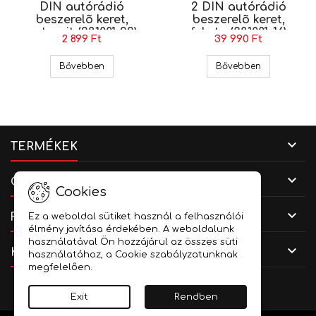
DIN autórádió
2 DIN autórádió
beszerelõ keret,
beszerelõ keret,
antracit (281001-22)
fekete (381001-16)
2 899 Ft
39 990 Ft
Alfa Romeo 147, GT 1 DIN autórádió beszerelõ ker
Alfa Romeo 1
Bővebben
Bővebben

TERMÉKEK

CÉGADATOK
Cookies

FIÓKOD
Ez a weboldal sütiket használ a felhasználói
élmény javítása érdekében. A weboldalunk
használatával Ön hozzájárul az összes süti

KAPCSOLAT
használatához, a Cookie szabályzatunknak
megfelelően.
Facebook
YouTube
Instagram
Exit
Rendben