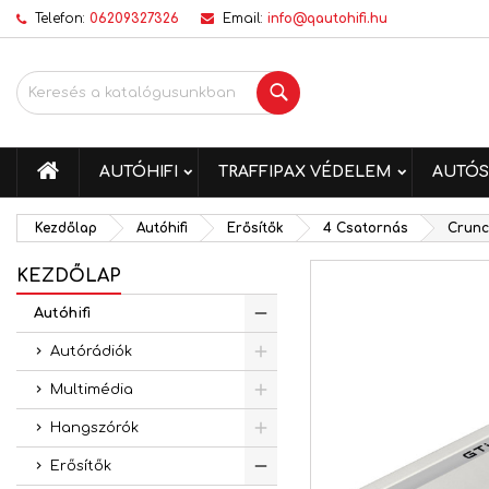
Telefon:
06209327326
Email:
info@qautohifi.hu
K
K
B
Keresés
add_circle_outline
Be
Kí
me
KEZDŐLAP
AUTÓHIFI
TRAFFIPAX VÉDELEM
AUTÓS
Kezdőlap
Autóhifi
Erősítők
4 Csatornás
Crunc
KEZDŐLAP
Autóhifi
Autórádiók
Multimédia
Hangszórók
Erősítők