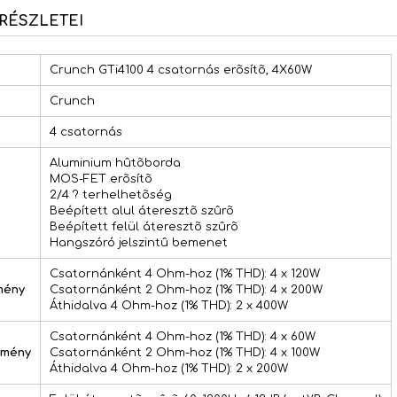
RÉSZLETEI
Crunch GTi4100 4 csatornás erõsítõ, 4X60W
Crunch
4 csatornás
Aluminium hûtõborda
MOS-FET erõsítõ
2/4 ? terhelhetõség
Beépített alul áteresztõ szûrõ
Beépített felül áteresztõ szûrõ
Hangszóró jelszintû bemenet
Csatornánként 4 Ohm-hoz (1% THD): 4 x 120W
mény
Csatornánként 2 Ohm-hoz (1% THD): 4 x 200W
Áthidalva 4 Ohm-hoz (1% THD): 2 x 400W
Csatornánként 4 Ohm-hoz (1% THD): 4 x 60W
tmény
Csatornánként 2 Ohm-hoz (1% THD): 4 x 100W
Áthidalva 4 Ohm-hoz (1% THD): 2 x 200W