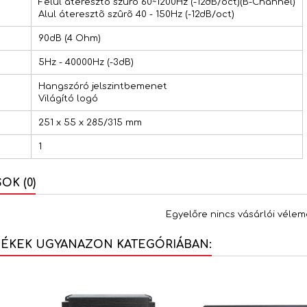
Felül áteresztõ szûrõ 60~1200Hz (-12dB/oct)(B-Channel)
Alul áteresztõ szûrõ 40 - 150Hz (-12dB/oct)
90dB (4 Ohm)
5Hz - 40000Hz (-3dB)
Hangszóró jelszintbemenet
Világító logó
251 x 55 x 285/315 mm
1
K (0)
Egyelőre nincs vásárlói vélem
MÉKEK UGYANAZON KATEGÓRIÁBAN: