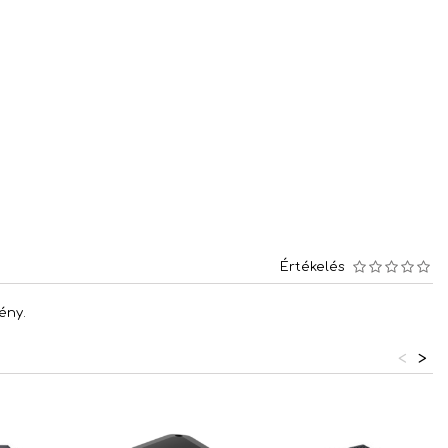
Értékelés
ény.
<
>