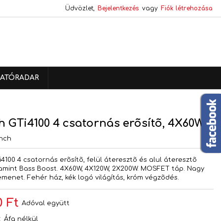
Üdvözlet,
Bejelentkezés
vagy
Fiók létrehozása
×
×
×
ATÓRADAR
s
a
 GTi4100 4 csatornás erõsítõ, 4X60W
nch
4100 4 csatornás erõsítõ, felül áteresztõ és alul áteresztõ
lamint Bass Boost. 4X60W, 4X120W, 2X200W. MOSFET táp. Nagy
bemenet. Fehér ház, kék logó világítás, króm végzõdés.
0 Ft
Adóval együtt
t
Áfa nélkül