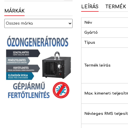
LEÍRÁS
TERMÉK 
MÁRKÁK
Név
Gyártó
Típus
Termék leírás
Max. kimeneti teljesít
Névleges RMS teljesí