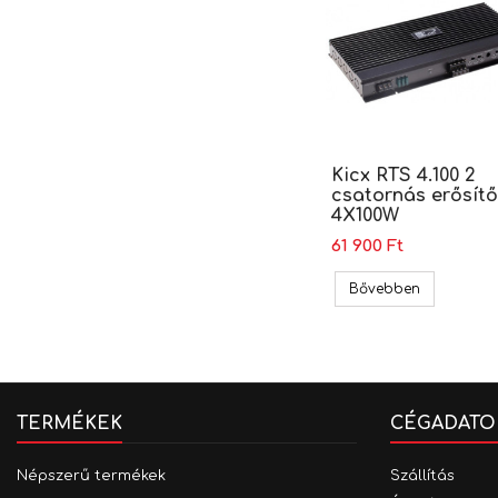
Kicx RTS 4.100 2
csatornás erősítő
4X100W
61 900 Ft
Kicx RTS 4.
Bővebben
TERMÉKEK
CÉGADATO
Népszerű termékek
Szállítás