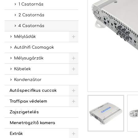
1 Csatornás
2 Csatornás
4 Csatornás
Mélyládák
Autóhifi Csomagok
Mélysugárzók
Kábelek
Kondenzátor
Autóspecifikus cuccok
Traffipax védelem
Zajszigetelés
Menetrögzítő kamera
Extrák