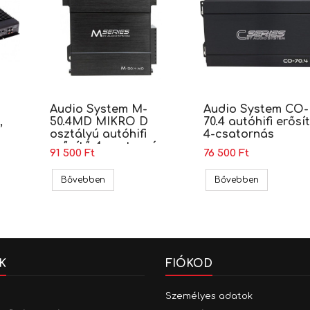
Audio System M-
Audio System CO-
,
50.4MD MIKRO D
70.4 autóhifi erősí
osztályú autóhifi
4-csatornás
erősítő 4 csatornás
91 500 Ft
76 500 Ft
100 2 csatornás erősítő, 4X100W
Audio System M-50.4MD MIKRO D osztályú autóh
Audio Syste
Bővebben
Bővebben
K
FIÓKOD
Személyes adatok