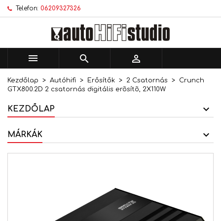
Telefon:
06209327326
×
×
×
Kívánságlistáim
Kívánságlista létrehozása
Bejelentkezés
add_circle_outline
Új lista létrehozása
Be kell jelentkezned a termékek kívánságlistába
Kívánságlista neve
történő mentéséhez.



Kezdőlap
Autóhifi
Erősítők
2 Csatornás
Crunch
Mégsem
Bejelentkezés
GTX800.2D 2 csatornás digitális erõsítõ, 2X110W
Mégsem
Kívánságlista létrehozása
KEZDŐLAP
MÁRKÁK