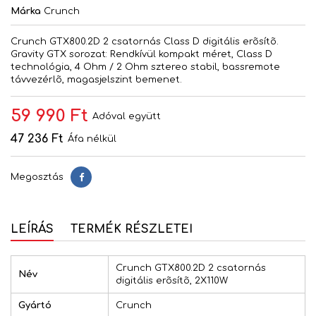
Márka
Crunch
Crunch GTX800.2D 2 csatornás Class D digitális erõsítõ.
Gravity GTX sorozat: Rendkívül kompakt méret, Class D
technológia, 4 Ohm / 2 Ohm sztereo stabil, bassremote
távvezérlõ, magasjelszint bemenet.
59 990 Ft
Adóval együtt
47 236 Ft
Áfa nélkül
Megosztás
Megosztás
LEÍRÁS
TERMÉK RÉSZLETEI
Crunch GTX800.2D 2 csatornás
Név
digitális erõsítõ, 2X110W
Gyártó
Crunch