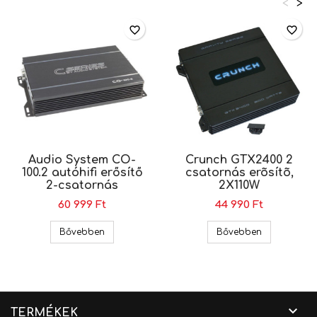
<
>
favorite_border
favorite_border
Audio System CO-
Crunch GTX2400 2
100.2 autóhifi erősítő
csatornás erõsítõ,
2-csatornás
2X110W
60 999 Ft
44 990 Ft
Audio System CO-100.2 autóhifi erősítő 2-csato
Crunch GTX2
Bővebben
Bővebben

TERMÉKEK