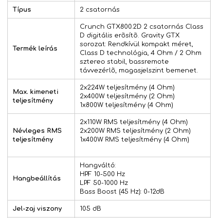
Típus
2 csatornás
Crunch GTX800.2D 2 csatornás Class
D digitális erõsítõ. Gravity GTX
sorozat: Rendkívül kompakt méret,
Termék leírás
Class D technológia, 4 Ohm / 2 Ohm
sztereo stabil, bassremote
távvezérlõ, magasjelszint bemenet.
2x224W teljesítmény (4 Ohm)
Max. kimeneti
2x400W teljesítmény (2 Ohm)
teljesítmény
1x800W teljesítmény (4 Ohm)
2x110W RMS teljesítmény (4 Ohm)
Névleges RMS
2x200W RMS teljesítmény (2 Ohm)
teljesítmény
1x400W RMS teljesítmény (4 Ohm)
Hangváltó:
HPF 10-500 Hz
Hangbeállítás
LPF 50-1000 Hz
Bass Boost (45 Hz): 0-12dB
Jel-zaj viszony
105 dB