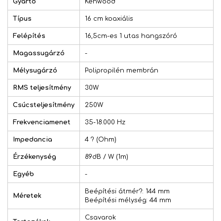
Gyártó
Kenwood
Típus
16 cm koaxiális
Felépítés
16,5cm-es 1 utas hangszóró
Magassugárzó
-
Mélysugárzó
Polipropilén membrán
RMS teljesítmény
30W
Csúcsteljesítmény
250W
Frekvenciamenet
35-18.000 Hz
Impedancia
4 ? (Ohm)
Érzékenység
89dB / W (1m)
Egyéb
-
Beépítési átmér?: 144 mm
Méretek
Beépítési mélység: 44 mm
Csavarok