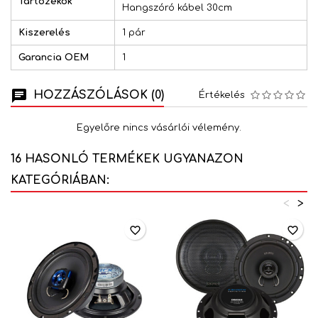
Tartozékok
Hangszóró kábel 30cm
Kiszerelés
1 pár
Garancia OEM
1
HOZZÁSZÓLÁSOK (0)
Értékelés
Egyelőre nincs vásárlói vélemény.
16 HASONLÓ TERMÉKEK UGYANAZON
KATEGÓRIÁBAN:
<
>
favorite_border
favorite_border