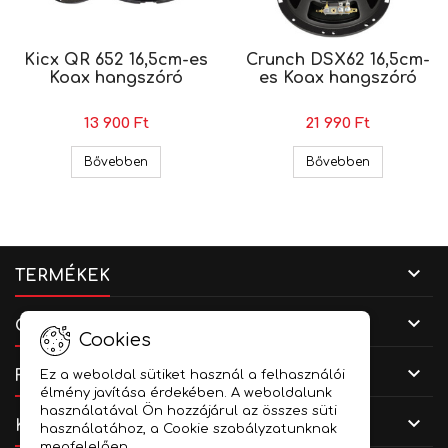
Kicx QR 652 16,5cm-es
Crunch DSX62 16,5cm-
Koax hangszóró
es Koax hangszóró
13 900 Ft
21 990 Ft
Kicx QR 652 16,5cm-es Koax hangszóró
Crunch DSX6
Bővebben
Bővebben

TERMÉKEK

CÉGADATOK
Cookies

FIÓKOD
Ez a weboldal sütiket használ a felhasználói
élmény javítása érdekében. A weboldalunk
használatával Ön hozzájárul az összes süti

KAPCSOLAT
használatához, a Cookie szabályzatunknak
megfelelően.