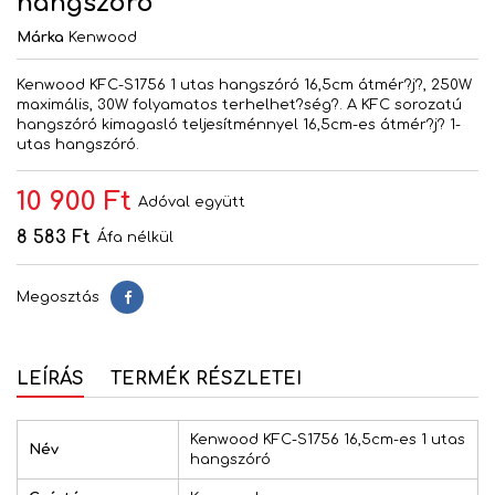
hangszóró
Márka
Kenwood
Kenwood KFC-S1756 1 utas hangszóró 16,5cm átmér?j?, 250W
maximális, 30W folyamatos terhelhet?ség?. A KFC sorozatú
hangszóró kimagasló teljesítménnyel 16,5cm-es átmér?j? 1-
utas hangszóró.
10 900 Ft
Adóval együtt
8 583 Ft
Áfa nélkül
Megosztás
Megosztás
LEÍRÁS
TERMÉK RÉSZLETEI
Kenwood KFC-S1756 16,5cm-es 1 utas
Név
hangszóró