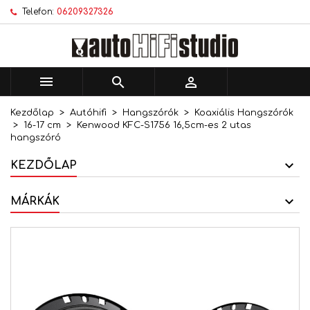
Telefon:
06209327326
×
×
×
Kívánságlistáim
Kívánságlista létrehozása
Bejelentkezés
add_circle_outline
Új lista létrehozása
Be kell jelentkezned a termékek kívánságlistába
Kívánságlista neve
történő mentéséhez.



Kezdőlap
Autóhifi
Hangszórók
Koaxiális Hangszórók
Mégsem
Bejelentkezés
16-17 cm
Kenwood KFC-S1756 16,5cm-es 2 utas
Mégsem
Kívánságlista létrehozása
hangszóró
KEZDŐLAP
MÁRKÁK