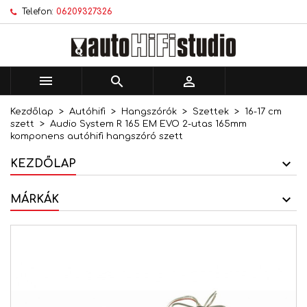
Telefon:
06209327326
×
×
×
Kívánságlistáim
Kívánságlista létrehozása
Bejelentkezés
add_circle_outline
Új lista létrehozása
Be kell jelentkezned a termékek kívánságlistába
Kívánságlista neve
történő mentéséhez.



Kezdőlap
Autóhifi
Hangszórók
Szettek
16-17 cm
Mégsem
Bejelentkezés
szett
Audio System R 165 EM EVO 2-utas 165mm
Mégsem
Kívánságlista létrehozása
komponens autóhifi hangszóró szett
KEZDŐLAP
MÁRKÁK