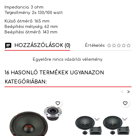
Impedancia: 3 ohm
Teljesítmény: 2x 130/100 watt
Külső átmérő: 165 mm
Beépítési mélység: 62 mm
Beépítési átmérő: 143 mm
HOZZÁSZÓLÁSOK (0)
Értékelés
Egyelőre nincs vásárlói vélemény.
16 HASONLÓ TERMÉKEK UGYANAZON
KATEGÓRIÁBAN:
<
>
favorite_border
favorite_border