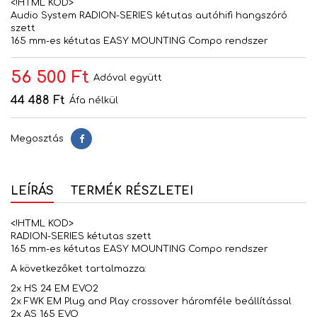
<!HTML KOD>
Audio System RADION-SERIES kétutas autóhifi hangszóró
szett
165 mm-es kétutas EASY MOUNTING Compo rendszer
56 500 Ft
Adóval együtt
44 488 Ft
Áfa nélkül
Megosztás
Megosztás
LEÍRÁS
TERMÉK RÉSZLETEI
<!HTML KOD>
RADION-SERIES kétutas szett
165 mm-es kétutas EASY MOUNTING Compo rendszer
A következőket tartalmazza:
2x HS 24 EM EVO2
2x FWK EM Plug and Play crossover háromféle beállítással
2x AS 165 EVO