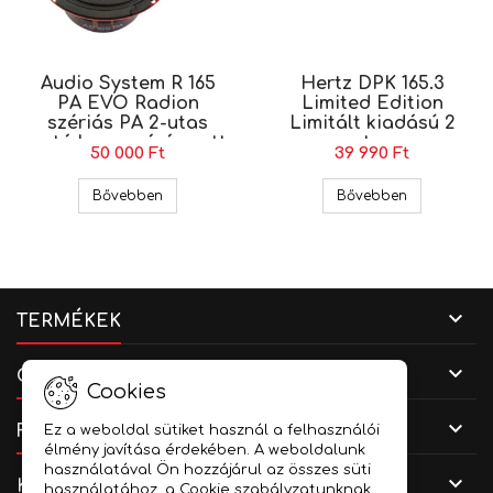
Audio System R 165
Hertz DPK 165.3
PA EVO Radion
Limited Edition
szériás PA 2-utas
Limitált kiadású 2
autó hangszóró szett
utas
50 000 Ft
39 990 Ft
hangszórókészlet,
16,5cm
Audio System R 165 PA EVO Radion szériás PA 2
Hertz DPK 16
Bővebben
Bővebben

TERMÉKEK

CÉGADATOK
Cookies

FIÓKOD
Ez a weboldal sütiket használ a felhasználói
élmény javítása érdekében. A weboldalunk
használatával Ön hozzájárul az összes süti

KAPCSOLAT
használatához, a Cookie szabályzatunknak