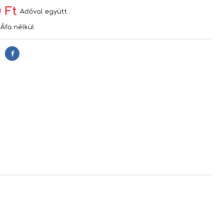
 Ft
Adóval együtt
Áfa nélkül
Megosztás
s