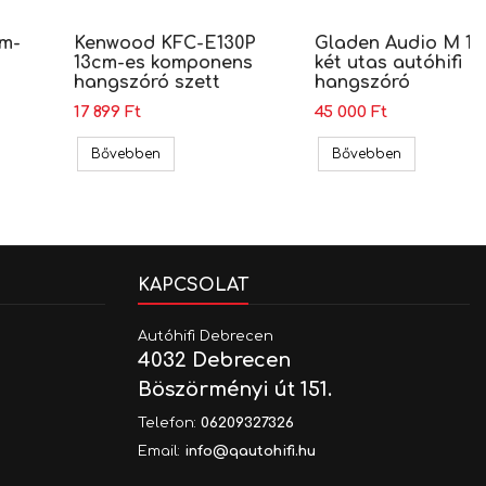
cm-
Kenwood KFC-E130P
Gladen Audio M 13
13cm-es komponens
két utas autóhifi
hangszóró szett
hangszóró
17 899 Ft
45 000 Ft
ngszóró szett
2MR 13cm-es Komponens Hangszóró Szett
Kenwood KFC-E130P 13cm-es komponens hangsz
Gladen Audi
Bővebben
Bővebben
KAPCSOLAT
Autóhifi Debrecen
4032 Debrecen
Böszörményi út 151.
Telefon:
06209327326
Email:
info@qautohifi.hu