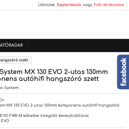
Üdvözlet,
Bejelentkezés
vagy
Fiók létrehozása
×
×
×
ATÓRADAR
s
hangszóró szett
a
 System MX 130 EVO 2-utas 130mm
ens autóhifi hangszóró szett
io System
D>
tem MX 130 EVO 2-utas 130mm komponens autóhifi hangszóró
 EVO FWK M kábelbe integrált keresztváltóval
0 EVO