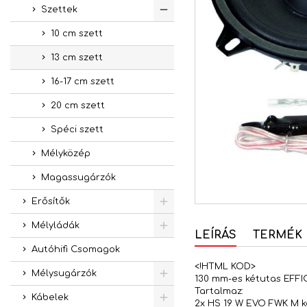
Szettek
10 cm szett
13 cm szett
16-17 cm szett
20 cm szett
Spéci szett
Mélyközép
Magassugárzók
Erősítők
Mélyládák
LEÍRÁS
TERMÉK 
Autóhifi Csomagok
<!HTML KOD>
Mélysugárzók
130 mm-es kétutas EFF
Tartalmaz:
Kábelek
2x HS 19 W EVO FWK M ká