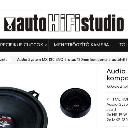
ívánságlistáim
ívánságlista létrehozása
ejelentkezés
Új lista létrehozása
 kell jelentkezned a termékek kívánságlistába történő
vánságlista neve
ntéséhez.
PECIFIKUS CUCCOK
MENETRÖGZÍTŐ KAMERA
TOL
Mégsem
Bejelentkezé
zett
Audio System MX 130 EVO 2-utas 130mm komponens autóhifi 
Mégsem
Kívánságlista létrehozás
Audio
kompon
Márka
Aud
<!HTML KO
Audio Sys
szett
2x HS 19 W
2x MXS 13