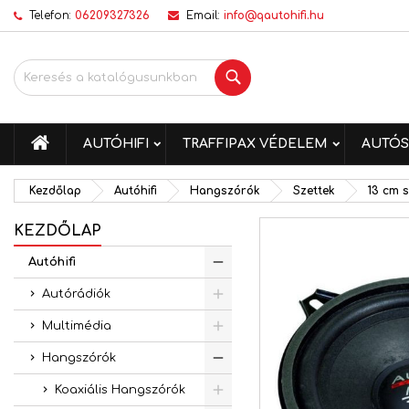
Telefon:
06209327326
Email:
info@qautohifi.hu
K
K
B
Keresés
add_circle_outline
Be
Kí
me
KEZDŐLAP
AUTÓHIFI
TRAFFIPAX VÉDELEM
AUTÓS
Kezdőlap
Autóhifi
Hangszórók
Szettek
13 cm s
KEZDŐLAP
Autóhifi
Autórádiók
Multimédia
Hangszórók
Koaxiális Hangszórók