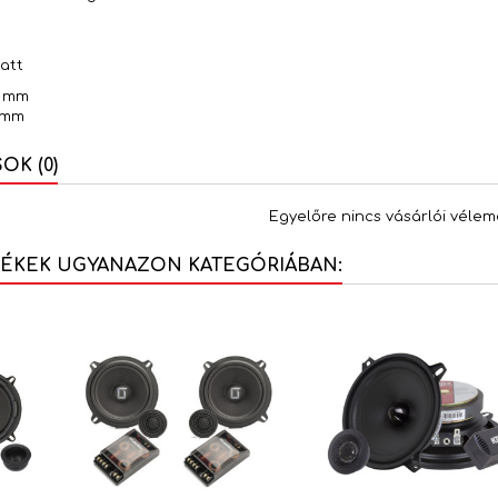
watt
3 mm
5 mm
K (0)
Egyelőre nincs vásárlói vélem
MÉKEK UGYANAZON KATEGÓRIÁBAN: