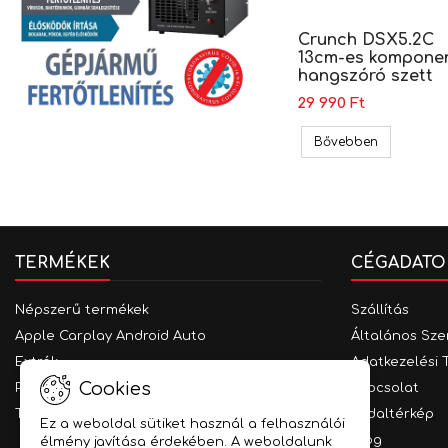
Crunch DSX5.2C
13cm-es kompone
hangszóró szett
29 990 Ft
Crunch DSX
Bővebben
TERMÉKEK
CÉGADATO
Népszerű termékek
Szállítás
Apple Carplay Android Auto
Általános Sze
Extrák
Adatkezelési 
Cookies
Parkolást segítő rendszerek
Kapcsolat
Traffipax védelem
Oldaltérkép
Ez a weboldal sütiket használ a felhasználói
Blog
élmény javítása érdekében. A weboldalunk