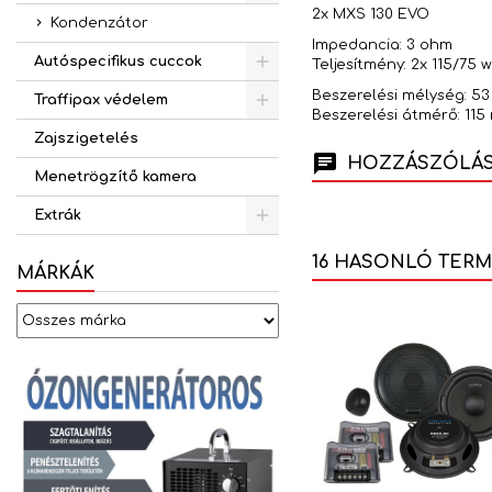
2x MXS 130 EVO
Kondenzátor
Impedancia: 3 ohm
Autóspecifikus cuccok
Teljesítmény: 2x 115/75 
Beszerelési mélység: 5
Traffipax védelem
Beszerelési átmérő: 11
Zajszigetelés
HOZZÁSZÓLÁSO
Menetrögzítő kamera
Extrák
16 HASONLÓ TER
MÁRKÁK