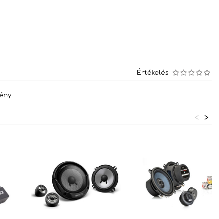
Értékelés
ény.
<
>