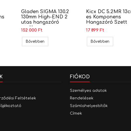
Gladen SIGMA 130.2
Kicx DC 5.2MR 13
ns
130mm High-END 2
es Komponens
utas hangszóró
Hangszóró Szett
szett
152 000 Ft
17 899 Ft
5.2C 13cm-es komponens hangszóró szett
Gladen SIGMA 130.2 130mm High-END 2 utas ha
Kicx DC 5.
Bővebben
Bővebben
K
FIÓKOD
Személyes adatok
rződési Feltételek
Rendelések
Tájékoztató
Számlahelyesbítők
Címek